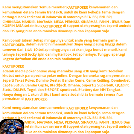
Kami mengutamakan semua member
kenyamanan dan
KARTUPOKER
kemudahan dalam semua transaksi, untuk itu kami bekerja sama dengan
berbagai bank terkenal di indonesia di antaranya BCA, BSI, BNI, BRI,
CIMBNIAGA, MANDIRI, MAYBANK, MEGA, PERMATA, SINARMAS, PANIN , JENIUS Dan
KOSPIN JASA selain itu
di support oleh perangkat seperti android
KARTUPOKER
dan IOS yang bisa anda mainkan dimanapun dan kapanpun saja.
Raih bonus jutaan setiap minggunya untuk anda yang bermain game
, dalam event ini menentukan siapa yang paling tinggi dalam
KARTUPOKER
turnover dari 1 s/d 10 setiap minggunya, rasakan juga bonus menarik kami
lainnya seperti lucky spin dan mysteri box setiap harinya. Tunggu apa lagi
segera daftarkan diri anda dan raih hadiahnya!
KARTUPOKER
adalah media poker online yang memakai uang asli yang kami sediakan
khusus untuk para pecinta poker online. Dengan beraneka ragam permainan
seperti Texas Poker, Domino Dealer, Bandar Ceme, Ceme Keliling, Dominobet,
Capsa Susun, Bandar Capsa, Blackjack, Omaha, Super10, Superbull, QQspirit,
Slots, IDNLIVE, Togel dan E-SPORT, sportbook, E-lottery dan MM Tangkas.
Hanya dengan 1 akun di situs kami anda sudah bisa bermain semua fitur
permainan di
.
KARTUPOKER
Kami mengutamakan semua member
kenyamanan dan
KARTUPOKER
kemudahan dalam semua transaksi, untuk itu kami bekerja sama dengan
berbagai bank terkenal di indonesia di antaranya BCA, BSI, BNI, BRI,
CIMBNIAGA, MANDIRI, MAYBANK, MEGA, PERMATA, SINARMAS, PANIN , JENIUS Dan
KOSPIN JASA selain itu
di support oleh perangkat seperti android
KARTUPOKER
dan IOS yang bisa anda mainkan dimanapun dan kapanpun saja.